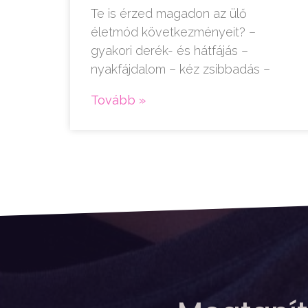
Te is érzed magadon az ülő
életmód következményeit? –
gyakori derék- és hátfájás –
nyakfájdalom – kéz zsibbadás –
Tovább »