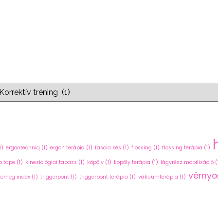
1)
ergontechniq
(1)
ergon terápia
(1)
fascia kés
(1)
flossing
(1)
flossing terápia
(1)
o tape
(1)
kineziológiai tapasz
(1)
köpöly
(1)
köpöly terápia
(1)
lágyrész mobilizáció
(
vérny
tömeg index
(1)
triggerpont
(1)
triggerpont terápia
(1)
vákuumterápia
(1)