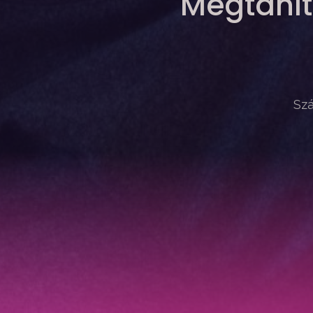
Megtanít
Szá