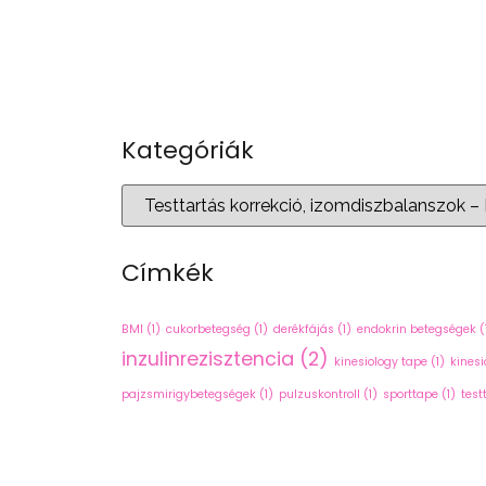
Kategóriák
Címkék
BMI
(1)
cukorbetegség
(1)
derékfájás
(1)
endokrin betegségek
(
inzulinrezisztencia
(2)
kinesiology tape
(1)
kinesi
pajzsmirigybetegségek
(1)
pulzuskontroll
(1)
sporttape
(1)
test