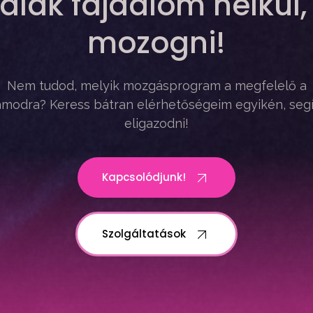
alak fájdalom nélkül,
mozogni!
Nem tudod, melyik mozgásprogram a megfelelő a
modra? Keress bátran elérhetőségeim egyikén, seg
eligazodni!
Kapcsolódjunk!
Szolgáltatások