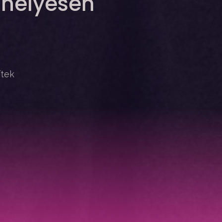
 helyesen
ítek