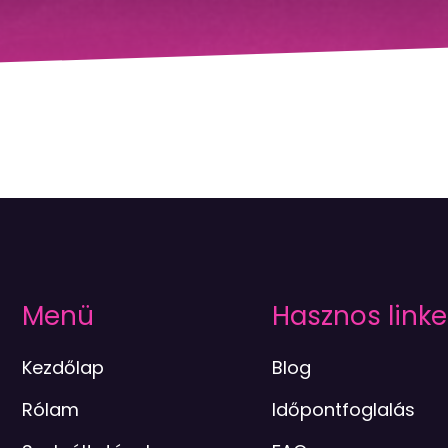
Menü
Hasznos linke
Kezdőlap
Blog
Rólam
Időpontfoglalás