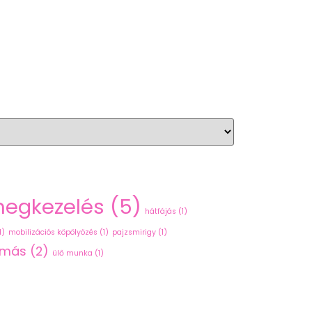
hegkezelés
(5)
hátfájás
(1)
1)
mobilizációs köpölyözés
(1)
pajzsmirigy
(1)
omás
(2)
ülő munka
(1)