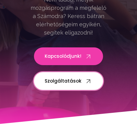
mozgásprogram a megfelelő
a Számodra? Keress bátran
elérhetőségeim egyikén,
segítek eligazodni!
Kapcsolódjunk!
Szolgáltatások