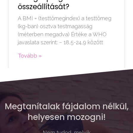
összeállítását?
A BMI = (testtömegindex) a testtömeg
(kg-ban) osztva testmagasság
(méterben megadva) Értéke a WHO
javaslata szerint: – 18,5-24,9 között
Tovább »
Megtanítalak fájdalom nélkül,
helyesen mozogni!
Nem tudod, melyik