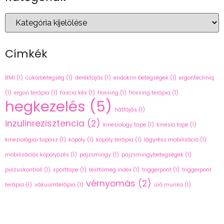
Címkék
BMI
(1)
cukorbetegség
(1)
derékfájás
(1)
endokrin betegségek
(1)
ergontechniq
(1)
ergon terápia
(1)
fascia kés
(1)
flossing
(1)
flossing terápia
(1)
hegkezelés
(5)
hátfájás
(1)
inzulinrezisztencia
(2)
kinesiology tape
(1)
kinesio tape
(1)
kineziológiai tapasz
(1)
köpöly
(1)
köpöly terápia
(1)
lágyrész mobilizáció
(1)
mobilizációs köpölyözés
(1)
pajzsmirigy
(1)
pajzsmirigybetegségek
(1)
pulzuskontroll
(1)
sporttape
(1)
testtömeg index
(1)
triggerpont
(1)
triggerpont
vérnyomás
(2)
terápia
(1)
vákuumterápia
(1)
ülő munka
(1)