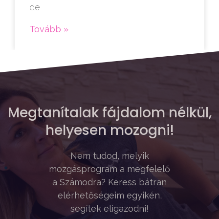
de
Tovább »
Megtanítalak fájdalom nélkül,
helyesen mozogni!
Nem tudod, melyik
mozgásprogram a megfelelő
a Számodra? Keress bátran
elérhetőségeim egyikén,
segítek eligazodni!