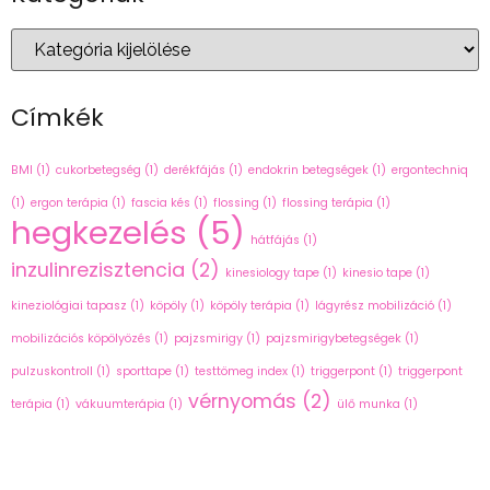
Címkék
BMI
(1)
cukorbetegség
(1)
derékfájás
(1)
endokrin betegségek
(1)
ergontechniq
(1)
ergon terápia
(1)
fascia kés
(1)
flossing
(1)
flossing terápia
(1)
hegkezelés
(5)
hátfájás
(1)
inzulinrezisztencia
(2)
kinesiology tape
(1)
kinesio tape
(1)
kineziológiai tapasz
(1)
köpöly
(1)
köpöly terápia
(1)
lágyrész mobilizáció
(1)
mobilizációs köpölyözés
(1)
pajzsmirigy
(1)
pajzsmirigybetegségek
(1)
pulzuskontroll
(1)
sporttape
(1)
testtömeg index
(1)
triggerpont
(1)
triggerpont
vérnyomás
(2)
terápia
(1)
vákuumterápia
(1)
ülő munka
(1)