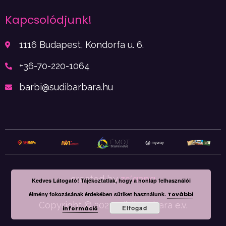
Kapcsolódjunk!
1116 Budapest, Kondorfa u. 6.
+36-70-220-1064
barbi@sudibarbara.hu
zs’anna
created by
Kedves Látogató! Tájékoztatlak, hogy a honlap felhasználói
élmény fokozásának érdekében sütiket használunk.
További
Copyright © 2022. Südi Barbara e.v.
Elfogad
információ