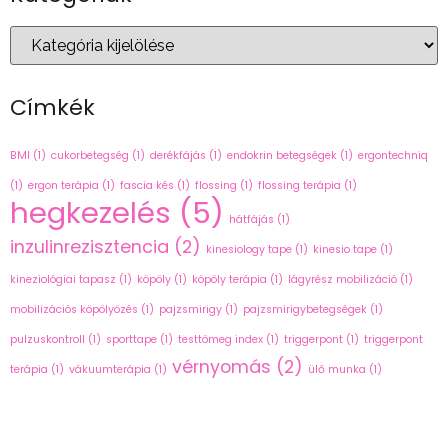
Címkék
BMI
(1)
cukorbetegség
(1)
derékfájás
(1)
endokrin betegségek
(1)
ergontechniq
(1)
ergon terápia
(1)
fascia kés
(1)
flossing
(1)
flossing terápia
(1)
hegkezelés
(5)
hátfájás
(1)
inzulinrezisztencia
(2)
kinesiology tape
(1)
kinesio tape
(1)
kineziológiai tapasz
(1)
köpöly
(1)
köpöly terápia
(1)
lágyrész mobilizáció
(1)
mobilizációs köpölyözés
(1)
pajzsmirigy
(1)
pajzsmirigybetegségek
(1)
pulzuskontroll
(1)
sporttape
(1)
testtömeg index
(1)
triggerpont
(1)
triggerpont
vérnyomás
(2)
terápia
(1)
vákuumterápia
(1)
ülő munka
(1)