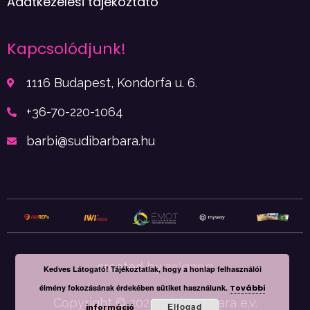
Adatkezelési tájékoztató
Kapcsolódjunk!
1116 Budapest, Kondorfa u. 6.
+36-70-220-1064
barbi@sudibarbara.hu
zs’anna
created by
Kedves Látogató! Tájékoztatlak, hogy a honlap felhasználói
élmény fokozásának érdekében sütiket használunk.
További
Copyright © 2022. Südi Barbara e.v.
Elfogad
információ