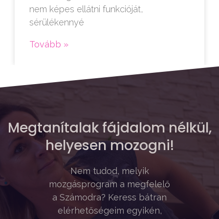
nem képes ellátni funkcióját,
sérülékennyé
Tovább »
Megtanítalak fájdalom nélkül,
helyesen mozogni!
Nem tudod, melyik
mozgásprogram a megfelelő
a Számodra? Keress bátran
elérhetőségeim egyikén,