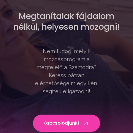
Megtanítalak fájdalom
nélkül, helyesen mozogni!
Nem tudod, melyik
mozgásprogram a
megfelelő a Számodra?
Keress bátran
elérhetőségeim egyikén,
segítek eligazodni!
Kapcsolódjunk!