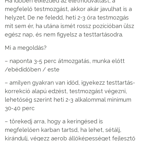
Ha időben elkezded az életmódváltást, a
megfelelő testmozgást, akkor akár javulhat is a
helyzet. De ne feledd, heti 2-3 óra testmozgás
mit sem ér, ha utána ismét rossz pozícióban ülsz
egész nap, és nem figyelsz a testtartásodra.
Mi a megoldás?
– naponta 3-5 perc átmozgatás, munka előtt
/ebédidőben / este
– amilyen gyakran van időd, igyekezz testtartás-
korrekció alapú edzést, testmozgást végezni,
lehetőség szerint heti 2-3 alkalommal minimum
30-40 perc
– törekedj arra, hogy a keringésed is
megfelelően karban tartsd, ha lehet, sétálj,
kirándulj, végezz aerob állóképességet fejlesztő