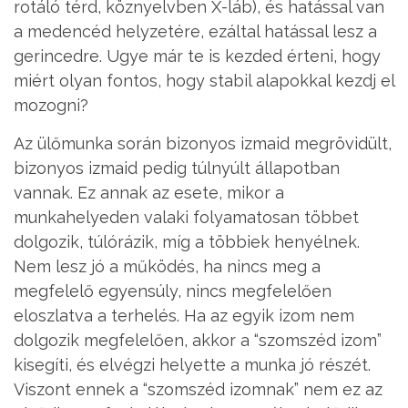
rotáló térd, köznyelvben X-láb), és hatással van
a medencéd helyzetére, ezáltal hatással lesz a
gerincedre. Ugye már te is kezded érteni, hogy
miért olyan fontos, hogy stabil alapokkal kezdj el
mozogni?
Az ülőmunka során bizonyos izmaid megrövidült,
bizonyos izmaid pedig túlnyúlt állapotban
vannak. Ez annak az esete, mikor a
munkahelyeden valaki folyamatosan többet
dolgozik, túlórázik, míg a többiek henyélnek.
Nem lesz jó a működés, ha nincs meg a
megfelelő egyensúly, nincs megfelelően
eloszlatva a terhelés. Ha az egyik izom nem
dolgozik megfelelően, akkor a “szomszéd izom”
kisegíti, és elvégzi helyette a munka jó részét.
Viszont ennek a “szomszéd izomnak” nem ez az