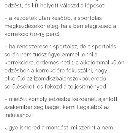
edzést, és lift helyett válaszd a lépcsőt!
– a kezdetek után később, a sportolás
megkezdésekor elég, ha a bemelegítésed a
korrekció (10-15 perc)
– ha rendszeresen sportolsz, de a sportolás
során nem tudsz figyelemmel lenni a
korrekcióra, érdemes heti 1-2 alkalommal külön
edzésben a korrekcióra fókuszálni, hogy
elkerüld az izomdiszbalanszokból eredő
sérüléseket, és fokozd a teljesítményed
– mielőtt komoly edzésbe kezdenél, ajánlott
szakember segítségét kérni (legalább) az
induláshoz!
Ugye ismered a mondást, mi szerint a nem