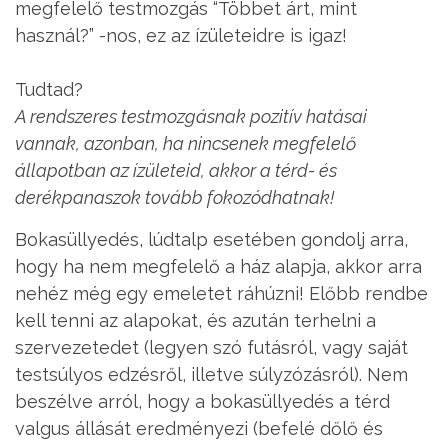
megfelelő testmozgás “Többet árt, mint
használ?” -nos, ez az ízületeidre is igaz!
Tudtad?
A rendszeres testmozgásnak pozitív hatásai
vannak, azonban, ha nincsenek megfelelő
állapotban az ízületeid, akkor a térd- és
derékpanaszok tovább fokozódhatnak!
Bokasüllyedés, lúdtalp esetében gondolj arra,
hogy ha nem megfelelő a ház alapja, akkor arra
nehéz még egy emeletet ráhúzni! Előbb rendbe
kell tenni az alapokat, és azután terhelni a
szervezetedet (legyen szó futásról, vagy saját
testsúlyos edzésről, illetve súlyzózásról). Nem
beszélve arról, hogy a bokasüllyedés a térd
valgus állását eredményezi (befelé dőlő és