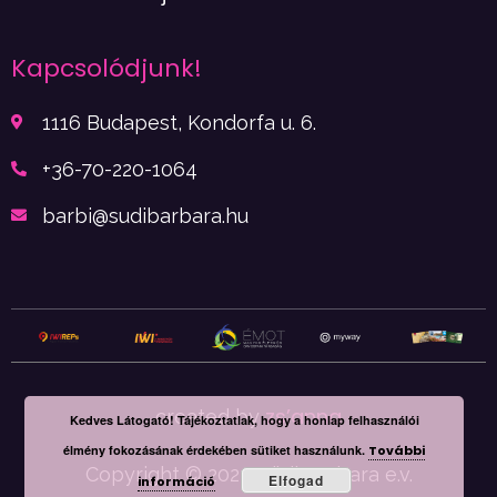
Kapcsolódjunk!
1116 Budapest, Kondorfa u. 6.
+36-70-220-1064
barbi@sudibarbara.hu
zs’anna
created by
Kedves Látogató! Tájékoztatlak, hogy a honlap felhasználói
élmény fokozásának érdekében sütiket használunk.
További
Copyright © 2022. Südi Barbara e.v.
Elfogad
információ