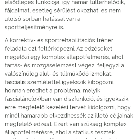
elsődleges funkciója, így hamar túlterhelődik,
fájdalmat, esetleg sérülést okozhat, és nem
utolsó sorban hatással van a
sportteljesítményre is.
A korrektív- és sportrehabilitációs tréner
feladata ezt feltérképezni. Az edzéseket
megelőzi egy komplex állapotfelmérés, ahol
tartás- és mozgáselemzést végez, feljegyzi a
valószínűleg alul- és túlműködő izmokat,
fasciális szemlélettel igyekszik kibogozni,
honnan eredhet a probléma, melyik
fascialánc(ok)ban van diszfunkció, és igyekszik
erre megfelelő kezelési tervet kidolgozni, hogy
minél hamarabb elkezdhessék az illető céljainak
megfelelő edzést. Ezért van szükség komplex
állapotfelmérésre, ahol a statikus tesztek