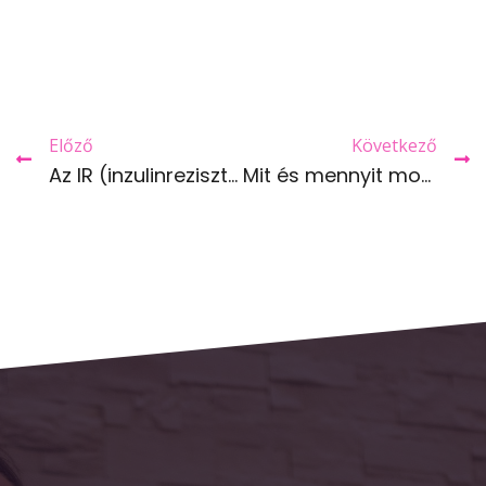
Előző
Következő
Az IR (inzulinrezisztencia) kezelésének egyik alapja a testmozgás
Mit és mennyit mozogjunk, milyen gyakorisággal?