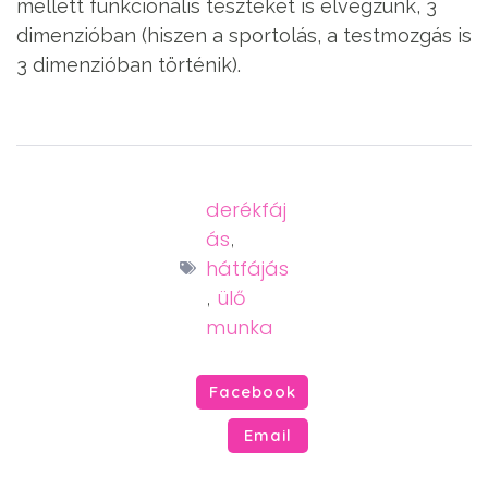
mellett funkcionális teszteket is elvégzünk, 3
dimenzióban (hiszen a sportolás, a testmozgás is
3 dimenzióban történik).
derékfáj
ás
,
hátfájás
ülő
,
munka
Facebook
Email