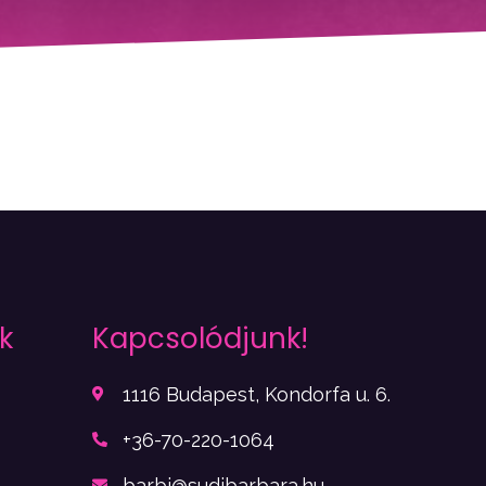
k
Kapcsolódjunk!
1116 Budapest, Kondorfa u. 6.
+36-70-220-1064
barbi@sudibarbara.hu