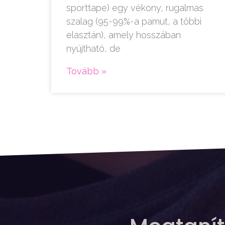
sporttape) egy vékony, rugalmas
szalag (95-99%-a pamut, a többi
elasztán), amely hosszában
nyújtható, de
Tovább »