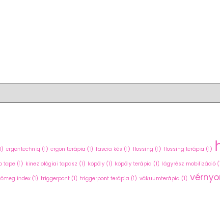
1)
ergontechniq
(1)
ergon terápia
(1)
fascia kés
(1)
flossing
(1)
flossing terápia
(1)
o tape
(1)
kineziológiai tapasz
(1)
köpöly
(1)
köpöly terápia
(1)
lágyrész mobilizáció
(
vérny
tömeg index
(1)
triggerpont
(1)
triggerpont terápia
(1)
vákuumterápia
(1)