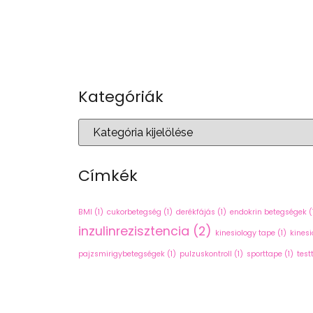
Kategóriák
Címkék
BMI
(1)
cukorbetegség
(1)
derékfájás
(1)
endokrin betegségek
(
inzulinrezisztencia
(2)
kinesiology tape
(1)
kinesi
pajzsmirigybetegségek
(1)
pulzuskontroll
(1)
sporttape
(1)
test