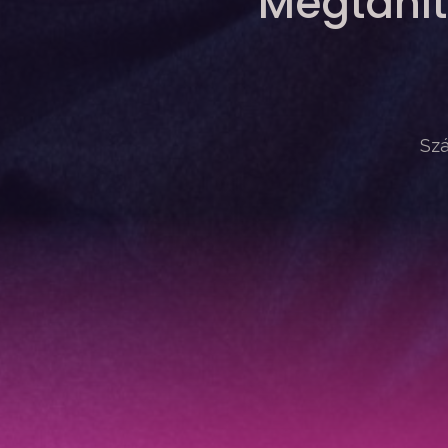
Megtanít
Szá