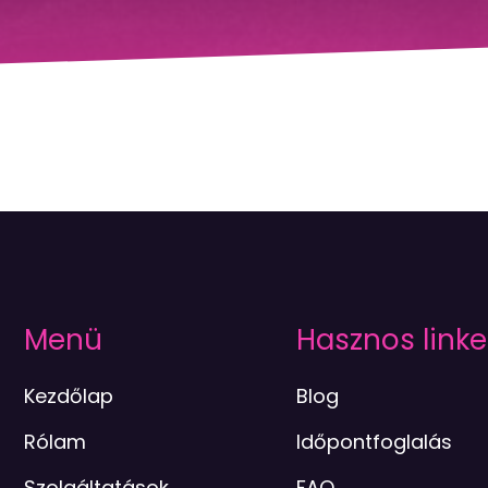
Menü
Hasznos linke
Kezdőlap
Blog
Rólam
Időpontfoglalás
Szolgáltatások
FAQ