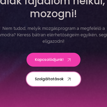
alak fájdalom nélkül,
mozogni!
Nem tudod, melyik mozgásprogram a megfelelő a
modra? Keress bátran elérhetőségeim egyikén, seg
eligazodni!
Kapcsolódjunk!
Szolgáltatások