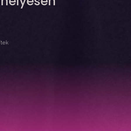
 helyesen
ítek