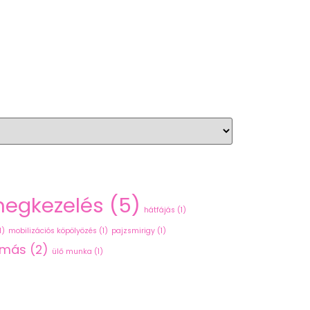
hegkezelés
(5)
hátfájás
(1)
1)
mobilizációs köpölyözés
(1)
pajzsmirigy
(1)
omás
(2)
ülő munka
(1)