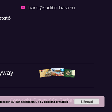
barbi@sudibarbara.hu
ztató
Copyright © 2022. Südi Barbara e.v.
Elfogad
rdekében sütiket használunk.
További információ