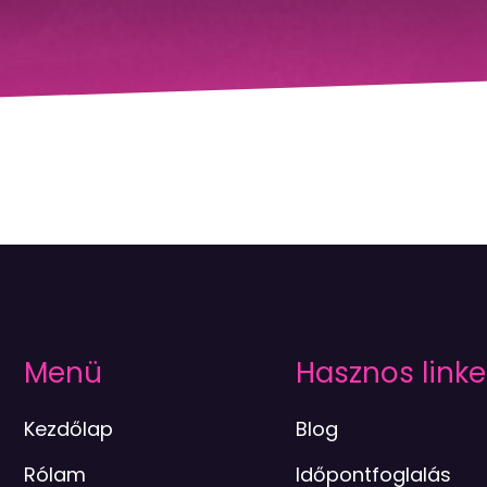
Menü
Hasznos linke
Kezdőlap
Blog
Rólam
Időpontfoglalás