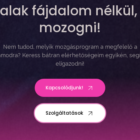
alak fájdalom nélkül,
mozogni!
Nem tudod, melyik mozgásprogram a megfelelő a
modra? Keress bátran elérhetőségeim egyikén, seg
eligazodni!
Kapcsolódjunk!
Szolgáltatások