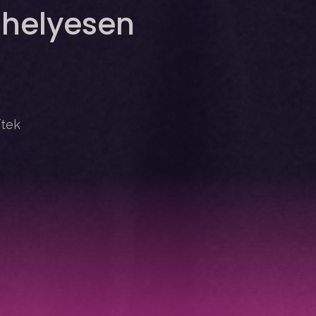
 helyesen
ítek