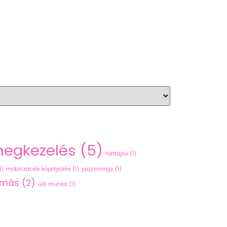
hegkezelés
(5)
hátfájás
(1)
1)
mobilizációs köpölyözés
(1)
pajzsmirigy
(1)
omás
(2)
ülő munka
(1)