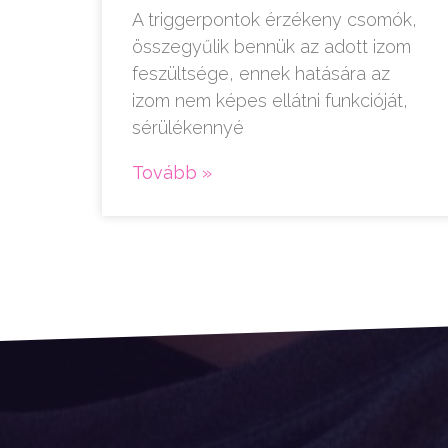
A triggerpontok érzékeny csomók,
összegyűlik bennük az adott izom
feszültsége, ennek hatására az
izom nem képes ellátni funkcióját,
sérülékennyé
Tovább »