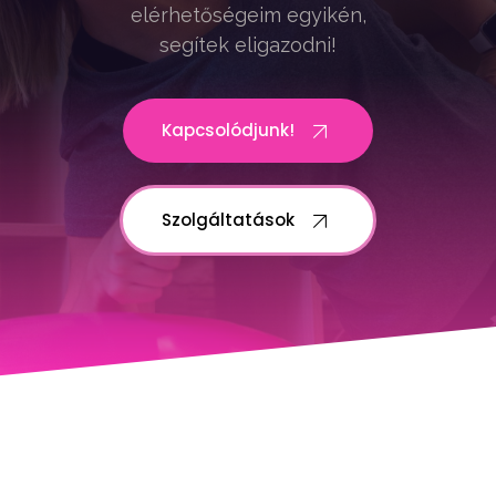
elérhetőségeim egyikén,
segítek eligazodni!
Kapcsolódjunk!
Szolgáltatások