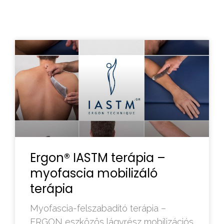
Ergon® IASTM terápia –
myofascia mobilizáló
terápia
Myofascia-felszabadító terápia –
ERGON eszközös lágyrész mobilizációs