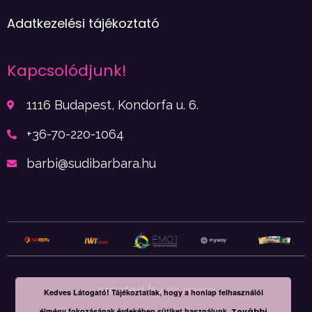
Adatkezelési tájékoztató
Kapcsolódjunk!
1116 Budapest, Kondorfa u. 6.
+36-70-220-1064
barbi@sudibarbara.hu
zs’anna
created by
Kedves Látogató! Tájékoztatlak, hogy a honlap felhasználói
élmény fokozásának érdekében sütiket használunk.
További