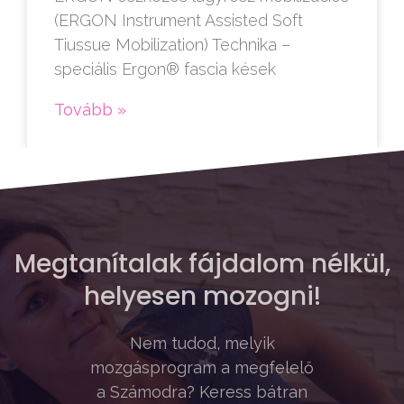
(ERGON Instrument Assisted Soft
Tiussue Mobilization) Technika –
speciális Ergon® fascia kések
Tovább »
Megtanítalak fájdalom nélkül,
helyesen mozogni!
Nem tudod, melyik
mozgásprogram a megfelelő
a Számodra? Keress bátran