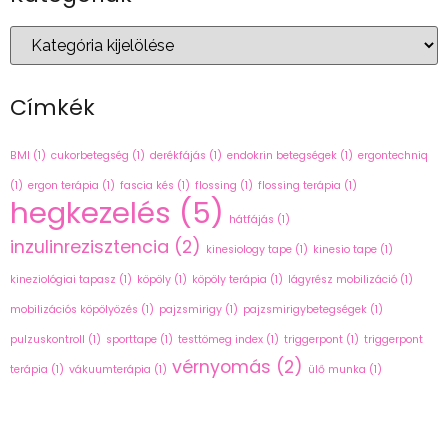
Címkék
BMI
(1)
cukorbetegség
(1)
derékfájás
(1)
endokrin betegségek
(1)
ergontechniq
(1)
ergon terápia
(1)
fascia kés
(1)
flossing
(1)
flossing terápia
(1)
hegkezelés
(5)
hátfájás
(1)
inzulinrezisztencia
(2)
kinesiology tape
(1)
kinesio tape
(1)
kineziológiai tapasz
(1)
köpöly
(1)
köpöly terápia
(1)
lágyrész mobilizáció
(1)
mobilizációs köpölyözés
(1)
pajzsmirigy
(1)
pajzsmirigybetegségek
(1)
pulzuskontroll
(1)
sporttape
(1)
testtömeg index
(1)
triggerpont
(1)
triggerpont
vérnyomás
(2)
terápia
(1)
vákuumterápia
(1)
ülő munka
(1)