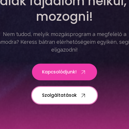
alak fájdalom nélkül,
mozogni!
Nem tudod, melyik mozgásprogram a megfelelő a
modra? Keress bátran elérhetőségeim egyikén, seg
eligazodni!
Kapcsolódjunk!
Szolgáltatások