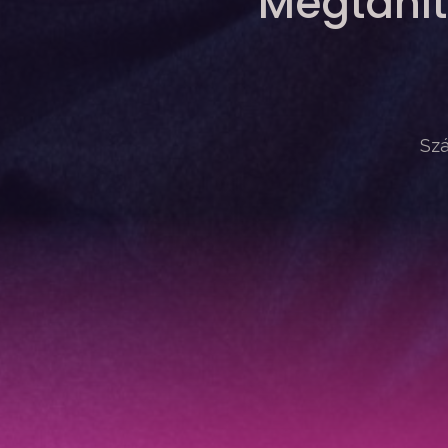
Megtanít
Szá