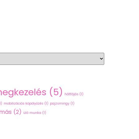
hegkezelés
(5)
hátfájás
(1)
1)
mobilizációs köpölyözés
(1)
pajzsmirigy
(1)
omás
(2)
ülő munka
(1)