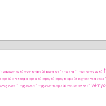
1)
ergontechniq
(1)
ergon terápia
(1)
fascia kés
(1)
flossing
(1)
flossing terápia
(1)
o tape
(1)
kineziológiai tapasz
(1)
köpöly
(1)
köpöly terápia
(1)
lágyrész mobilizáció
(
vérny
tömeg index
(1)
triggerpont
(1)
triggerpont terápia
(1)
vákuumterápia
(1)