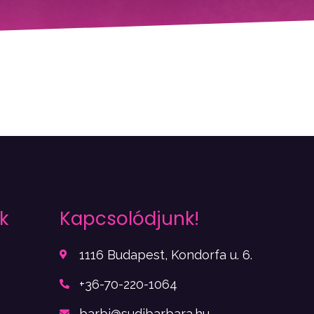
k
Kapcsolódjunk!
1116 Budapest, Kondorfa u. 6.
+36-70-220-1064
barbi@sudibarbara.hu