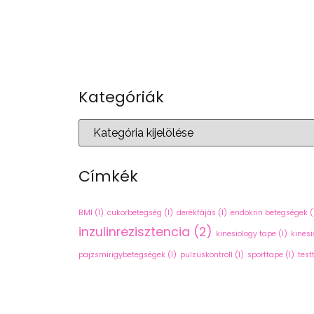
Kategóriák
Címkék
BMI
(1)
cukorbetegség
(1)
derékfájás
(1)
endokrin betegségek
(
inzulinrezisztencia
(2)
kinesiology tape
(1)
kinesi
pajzsmirigybetegségek
(1)
pulzuskontroll
(1)
sporttape
(1)
test