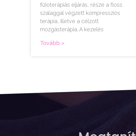
fizioterápiás eljárás, része a floss
szalaggal végzett kompressziós
terápia, illetve a célzott
mozgásterápia. A kezelés
Tovább »