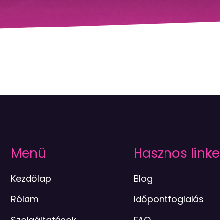
Menü
Hasznos linke
Kezdőlap
Blog
Rólam
Időpontfoglalás
Szolgáltatások
FAQ