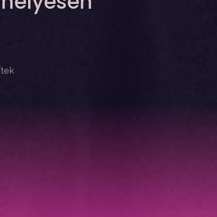
 helyesen
ítek