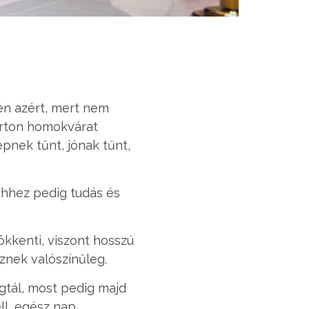
en azért, mert nem
rton homokvárat
pnek tűnt, jónak tűnt,
Ehhez pedig tudás és
kkenti, viszont hosszú
znek valószínűleg.
gtál, most pedig majd
ll, egész nap