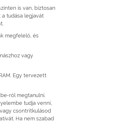
zinten is van, biztosan
 a tudása legjavát
t.
nak megfelelő, és
ornászhoz vagy
GRAM. Egy tervezett
ube-ról megtanulni.
gyelembe tudja venni,
 vagy csontritkulásod
natívát. Ha nem szabad