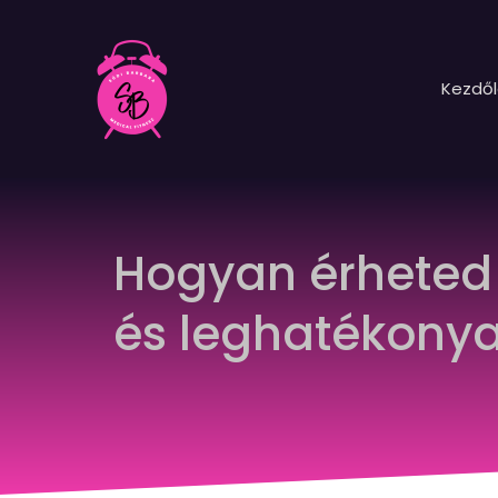
Kezdő
Hogyan érheted e
és leghatékony