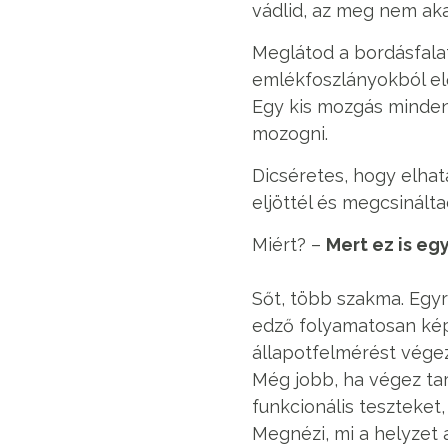
vádlid, az meg nem akar
Meglátod a bordásfalat
emlékfoszlányokból el
Egy kis mozgás mindenk
mozogni.
Dicséretes, hogy elhat
eljöttél és megcsinált
Miért? –
Mert ez is eg
Sőt, több szakma. Egy
edző folyamatosan képzi
állapotfelmérést végez
Még jobb, ha végez tar
funkcionális teszteket
Megnézi, mi a helyzet a