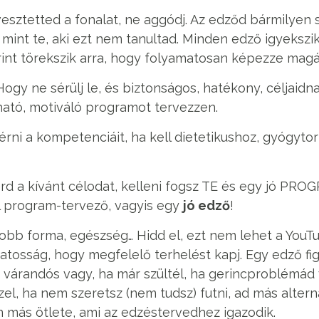
esztetted a fonalat, ne aggódj. Az edződ bármilyen s
 mint te, aki ezt nem tanultad. Minden edző igyekszik
rint törekszik arra, hogy folyamatosan képezze magá
 Hogy ne sérülj le, és biztonságos, hatékony, céljaid
ható, motiváló programot tervezzen.
mérni a kompetenciáit, ha kell dietetikushoz, gyógyt
rd a kívánt célodat, kelleni fogsz TE és egy jó PRO
l program-tervező, vagyis egy
jó edző
!
jobb forma, egészség… Hidd el, ezt nem lehet a YouT
tosság, hogy megfelelő terhelést kapj. Egy edző fi
a várandós vagy, ha már szültél, ha gerincproblémád
el, ha nem szeretsz (nem tudsz) futni, ad más alter
 más ötlete, ami az edzéstervedhez igazodik.