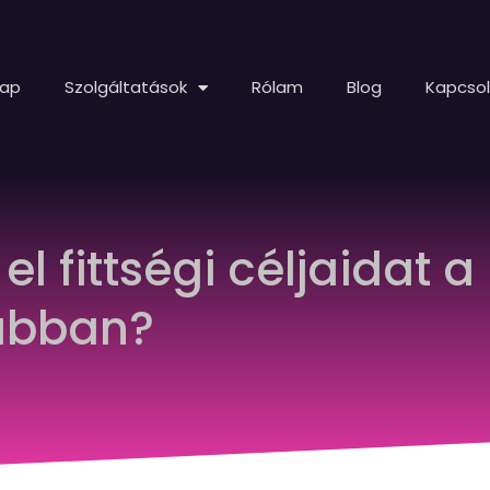
lap
Szolgáltatások
Rólam
Blog
Kapcso
l fittségi céljaidat
abban?