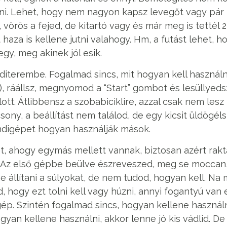
tni. Lehet, hogy nem nagyon kapsz levegőt vagy pár 
, vörös a fejed, de kitartó vagy és már meg is tettél 2
 haza is kellene jutni valahogy. Hm, a futást lehet, 
egy, meg akinek jól esik.
terembe. Fogalmad sincs, mit hogyan kell használni
, ráállsz, megnyomod a “Start” gombot és lesüllyeds
lott. Átlibbensz a szobabiciklire, azzal csak nem le
sony, a beállítást nem találod, de egy kicsit üldögél
ondigépet hogyan használják mások.
, ahogy egymás mellett vannak, biztosan azért rakt
i. Az első gépbe beülve észreveszed, meg se moccan
e állítani a súlyokat, de nem tudod, hogyan kell. Na 
 hogy ezt tolni kell vagy húzni, annyi fogantyú van 
ép. Szintén fogalmad sincs, hogyan kellene használni
yan kellene használni, akkor lenne jó kis vádlid. De 