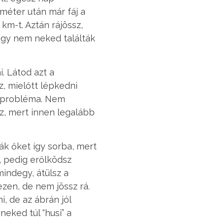
méter után már fáj a
 km-t. Aztán rájössz,
hogy nem neked találták
. Látod azt a
z, mielőtt lépkedni
sz probléma. Nem
sz, mert innen legalább
ák őket így sorba, mert
, pedig erőlködsz
mindegy, átülsz a
ezen, de nem jössz rá.
, de az ábrán jól
neked túl “husi” a