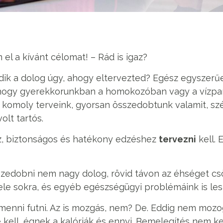
l a kívánt célomat! – Rád is igaz?
ik a dolog úgy, ahogy eltervezted? Egész egyszerű
ahogy gyerekkorunkban a homokozóban vagy a vízpa
 komoly terveink, gyorsan összedobtunk valamit, szé
olt tartós.
, biztonságos és hatékony edzéshez
tervezni
kell. 
szedobni nem nagy dolog, rövid távon az éhséget csö
e sokra, és egyéb egészségügyi problémáink is les
menni futni. Az is mozgás, nem? De. Eddig nem mozo
 kell, égnek a kalóriák és ennyi. Bemelegítés nem ke