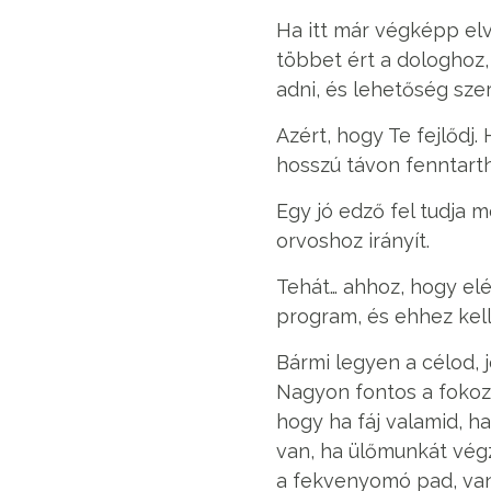
Ha itt már végképp elv
többet ért a dologhoz,
adni, és lehetőség sze
Azért, hogy Te fejlődj.
hosszú távon fenntart
Egy jó edző fel tudja 
orvoshoz irányít.
Tehát… ahhoz, hogy elé
program, és ehhez kel
Bármi legyen a célod, 
Nagyon fontos a fokoza
hogy ha fáj valamid, h
van, ha ülőmunkát végz
a fekvenyomó pad, van