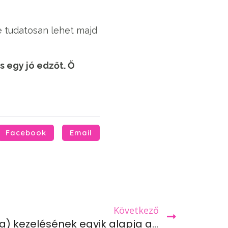
re tudatosan lehet majd
 egy jó edzőt. Ő
Facebook
Email
Következő
Az IR (inzulinrezisztencia) kezelésének egyik alapja a testmozgás