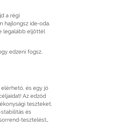
d a régi
 hajlongsz ide-oda.
 legalább eljöttél
ogy edzeni fogsz,
elérhető, és egy jó
céljaidat! Az edződ
lékonysági teszteket.
stabilitás és
sorrend-tesztelést…