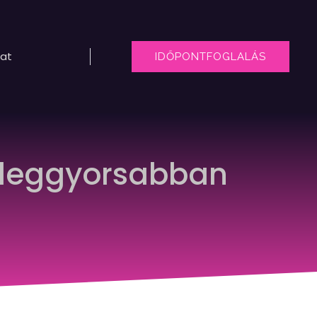
lat
IDŐPONTFOGLALÁS
 a leggyorsabban