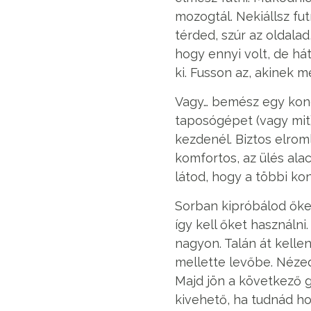
mozogtál. Nekiállsz fu
térded, szúr az oldalad
hogy ennyi volt, de hát
ki. Fusson az, akinek m
Vagy… bemész egy kondi
taposógépet (vagy mit)
kezdenél. Biztos elrom
komfortos, az ülés alac
látod, hogy a többi k
Sorban kipróbálod őket
így kell őket használn
nagyon. Talán át kellen
mellette levőbe. Nézed,
Majd jön a következő g
kivehető, ha tudnád hog