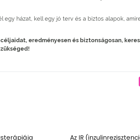
l egy házat, kell egy jó terv és a biztos alapok, ami
 céljaidat, eredményesen és biztonságosan, keress
 szükséged!
sterápiája