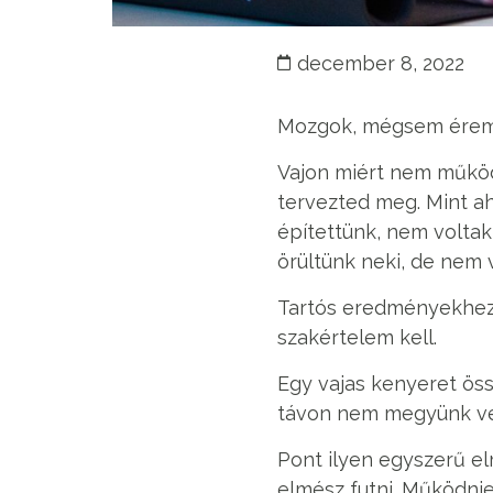
december 8, 2022
Mozgok, mégsem érem e
Vajon miért nem működ
tervezted meg. Mint 
építettünk, nem voltak
örültünk neki, de nem v
Tartós eredményekhez
szakértelem kell.
Egy vajas kenyeret ös
távon nem megyünk vel
Pont ilyen egyszerű el
elmész futni. Működnie