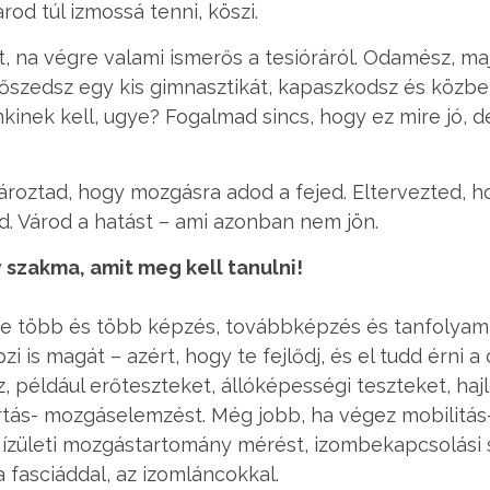
od túl izmossá tenni, köszi.
, na végre valami ismerős a tesióráról. Odamész, maj
őszedsz egy kis gimnasztikát, kapaszkodsz és közben
inek kell, ugye? Fogalmad sincs, hogy ez mire jó, de
ároztad, hogy mozgásra adod a fejed. Eltervezted, h
ad. Várod a hatást – ami azonban nem jön.
y szakma, amit meg kell tanulni!
re több és több képzés, továbbképzés és tanfolyam 
 is magát – azért, hogy te fejlődj, és el tudd érni a 
, például erőteszteket, állóképességi teszteket, haj
tás- mozgáselemzést. Még jobb, ha végez mobilitás-
, ízületi mozgástartomány mérést, izombekapcsolási 
 fasciáddal, az izomláncokkal.