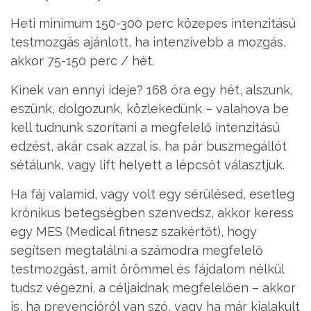
Heti minimum 150-300 perc közepes intenzitású
testmozgás ajánlott, ha intenzívebb a mozgás,
akkor 75-150 perc / hét.
Kinek van ennyi ideje? 168 óra egy hét, alszunk,
eszünk, dolgozunk, közlekedünk – valahova be
kell tudnunk szorítani a megfelelő intenzitású
edzést, akár csak azzal is, ha pár buszmegállót
sétálunk, vagy lift helyett a lépcsőt választjuk.
Ha fáj valamid, vagy volt egy sérülésed, esetleg
krónikus betegségben szenvedsz, akkor keress
egy MES (Medical fitnesz szakértőt), hogy
segítsen megtalálni a számodra megfelelő
testmozgást, amit örömmel és fájdalom nélkül
tudsz végezni, a céljaidnak megfelelően – akkor
is, ha prevencióról van szó, vagy ha már kialakult