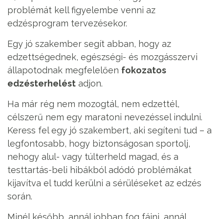
problémát kell figyelembe venni az
edzésprogram tervezésekor.
Egy jó szakember segít abban, hogy az
edzettségednek, egészségi- és mozgásszervi
állapotodnak megfelelően
fokozatos
edzésterhelést
adjon.
Ha már rég nem mozogtál, nem edzettél,
célszerű nem egy maratoni nevezéssel indulni.
Keress fel egy jó szakembert, aki segíteni tud – a
legfontosabb, hogy biztonságosan sportolj,
nehogy alul- vagy túlterheld magad, és a
testtartás-beli hibákból adódó problémákat
kijavítva el tudd kerülni a sérüléseket az edzés
során.
Minél később, annál jobban fog fájni, annál