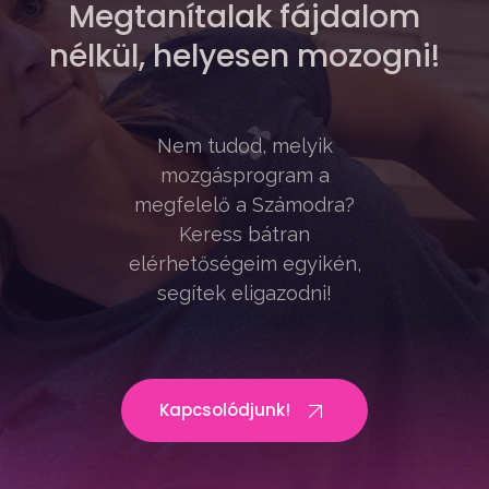
Megtanítalak fájdalom
nélkül, helyesen mozogni!
Nem tudod, melyik
mozgásprogram a
megfelelő a Számodra?
Keress bátran
elérhetőségeim egyikén,
segítek eligazodni!
Kapcsolódjunk!